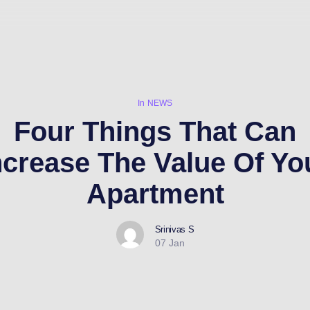
In
NEWS
Four Things That Can
ncrease The Value Of Yo
Apartment
Srinivas S
07 Jan