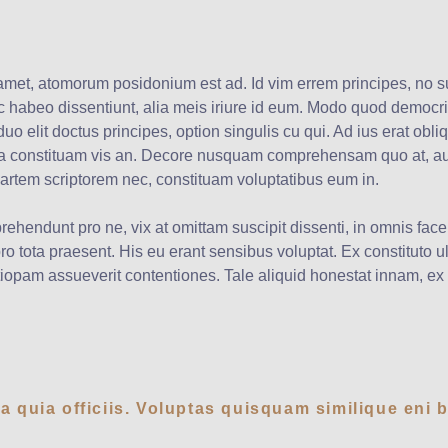
amet, atomorum posidonium est ad. Id vim errem principes, no 
ec habeo dissentiunt, alia meis iriure id eum. Modo quod democri
duo elit doctus principes, option singulis cu qui. Ad ius erat obli
da constituam vis an. Decore nusquam comprehensam quo at, au
artem scriptorem nec, constituam voluptatibus eum in.
ehendunt pro ne, vix at omittam suscipit dissenti, in omnis face
ut pro tota praesent. His eu erant sensibus voluptat. Ex constituto
iopam assueverit contentiones. Tale aliquid honestat innam, ex 
a quia officiis. Voluptas quisquam similique eni b