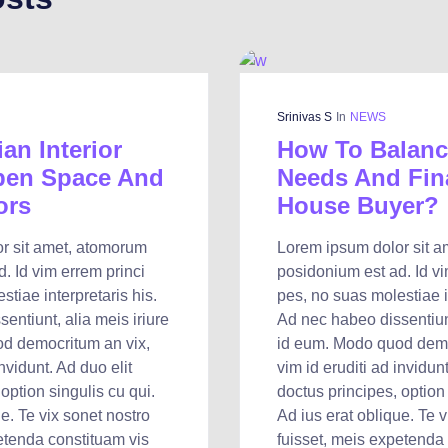
Srinivas S
In
NEWS
an Interior
How To Balanc
pen Space And
Needs And Fin
ors
House Buyer?
r sit amet, atomorum
Lorem ipsum dolor sit 
. Id vim errem princi
posidonium est ad. Id vi
tiae interpretaris his.
pes, no suas molestiae in
entiunt, alia meis iriure
Ad nec habeo dissentiunt
d democritum an vix,
id eum. Modo quod demo
invidunt. Ad duo elit
vim id eruditi ad invidunt
option singulis cu qui.
doctus principes, option 
e. Te vix sonet nostro
Ad ius erat oblique. Te v
etenda constituam vis
fuisset, meis expetenda