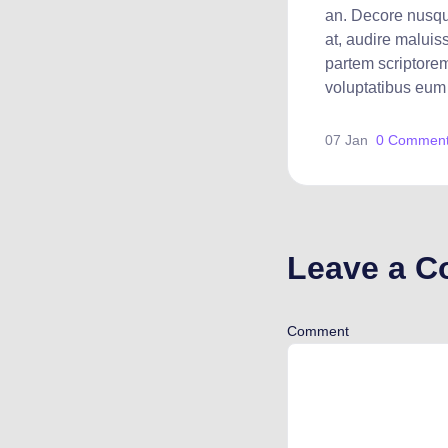
an. Decore nus
at, audire maluis
partem scriptore
voluptatibus eum 
07 Jan
0 Commen
Leave a 
Comment