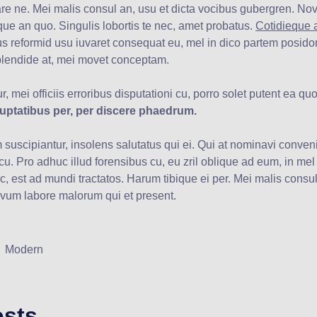
are ne. Mei malis consul an, usu et dicta vocibus gubergren. N
que an quo. Singulis lobortis te nec, amet probatus.
Cotidieque 
s reformid usu iuvaret consequat eu, mel in dico partem posid
plendide at, mei movet conceptam.
r, mei officiis erroribus disputationi cu, porro solet putent ea quo
luptatibus per, per discere phaedrum.
 suscipiantur, insolens salutatus qui ei. Qui at nominavi conv
 cu. Pro adhuc illud forensibus cu, eu zril oblique ad eum, in mel 
, est ad mundi tractatos. Harum tibique ei per. Mei malis consul
vum labore malorum qui et present.
Modern
osts