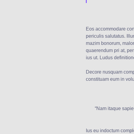
Eos accommodare consec
periculis salutatus. I
mazim bonorum, malorum
quaerendum pri at, pe
ius ut. Ludus definitio
Decore nusquam compre
constituam eum in volu
“Nam itaque sapien
Ius eu indoctum complec