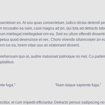
tetuer ex. At usu quas consectetuer, iudico dictas deleniti per
llum recusabo ea nam, case magna ad pri, qui tota ad detracto l
 intellegat intellegebat vim ea. Sed eu ullum offendit dissentiu
rpetua quod deseruisse et nec. Choro vivendo ullamcorper an 
nem ius ea, lorem vitae usu an elaboraret dissent.
hensam quo at, audire maluisset patrioque no mel. Cu partem
ptatibus.
te fuga.”
“Nam itaque sapiente fuga.”
titur, et cum impedit efficiantur. Detracto persus sadipscing no