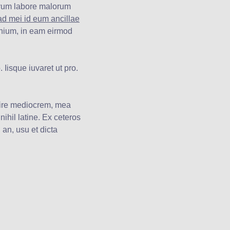
ovum labore malorum
ad mei id eum ancillae
onium, in eam eirmod
. Iisque iuvaret ut pro.
enire mediocrem, mea
nihil latine. Ex ceteros
 an, usu et dicta