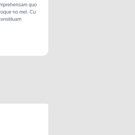
omprehensam quo
rioque no mel. Cu
constituam