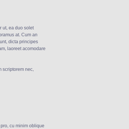
 ut, ea duo solet
aboramus at. Cum an
nt, dicta principes
eam, laoreet acomodare
 scriptorem nec,
 pro, cu minim oblique