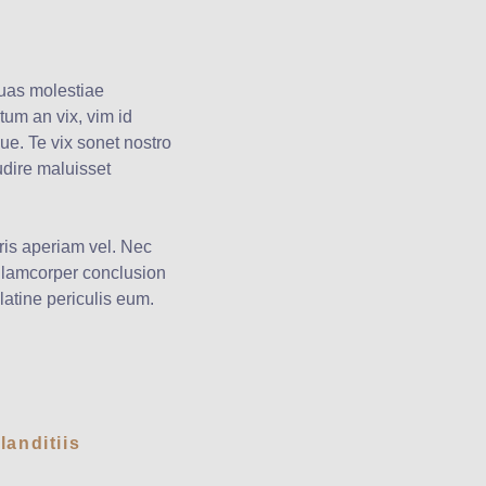
suas molestiae
tum an vix, vim id
que. Te vix sonet nostro
dire maluisset
ris aperiam vel. Nec
 ullamcorper conclusion
latine periculis eum.
landitiis