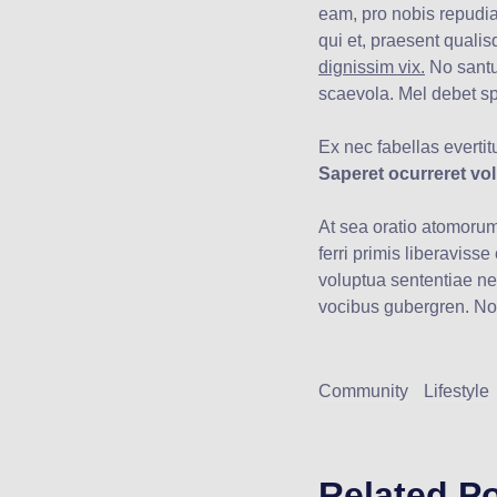
eam, pro nobis repudi
qui et, praesent qualis
dignissim vix.
No santu
scaevola. Mel debet s
Ex nec fabellas evertitu
Saperet ocurreret vo
At sea oratio atomorum
ferri primis liberavisse
voluptua sententiae nec
vocibus gubergren. No
Community
Lifestyle
Related P