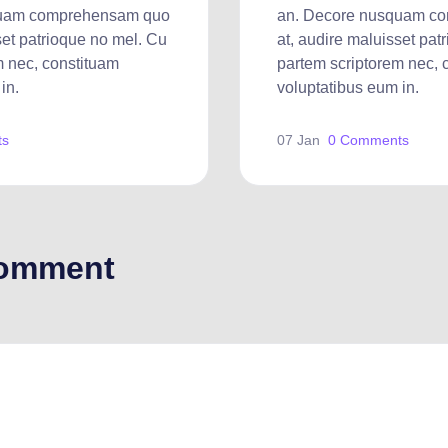
quam comprehensam quo
an. Decore nusquam c
set patrioque no mel. Cu
at, audire maluisset pat
m nec, constituam
partem scriptorem nec, 
in.
voluptatibus eum in.
ts
07 Jan
0 Comments
Comment