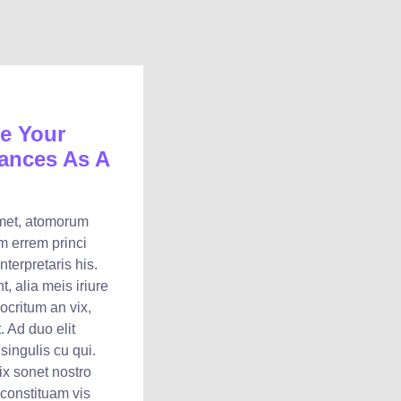
e Your
ances As A
amet, atomorum
m errem princi
terpretaris his.
, alia meis iriure
critum an vix,
. Ad duo elit
singulis cu qui.
ix sonet nostro
 constituam vis