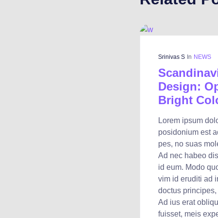
Srinivas S
In
NEWS
Scandinavi
Design: O
Bright Col
Lorem ipsum dolo
posidonium est ad
pes, no suas moles
Ad nec habeo diss
id eum. Modo quo
vim id eruditi ad 
doctus principes, 
Ad ius erat obliqu
fuisset, meis exp