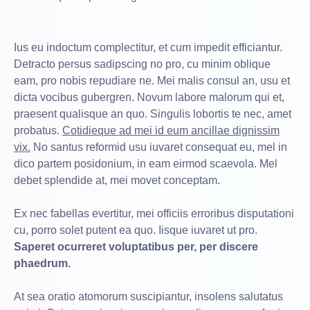
Ius eu indoctum complectitur, et cum impedit efficiantur.
Detracto persus sadipscing no pro, cu minim oblique
eam, pro nobis repudiare ne. Mei malis consul an, usu et
dicta vocibus gubergren. Novum labore malorum qui et,
praesent qualisque an quo. Singulis lobortis te nec, amet
probatus.
Cotidieque ad mei id eum ancillae dignissim
vix.
No santus reformid usu iuvaret consequat eu, mel in
dico partem posidonium, in eam eirmod scaevola. Mel
debet splendide at, mei movet conceptam.
Ex nec fabellas evertitur, mei officiis erroribus disputationi
cu, porro solet putent ea quo. Iisque iuvaret ut pro.
Saperet ocurreret voluptatibus per, per discere
phaedrum.
At sea oratio atomorum suscipiantur, insolens salutatus