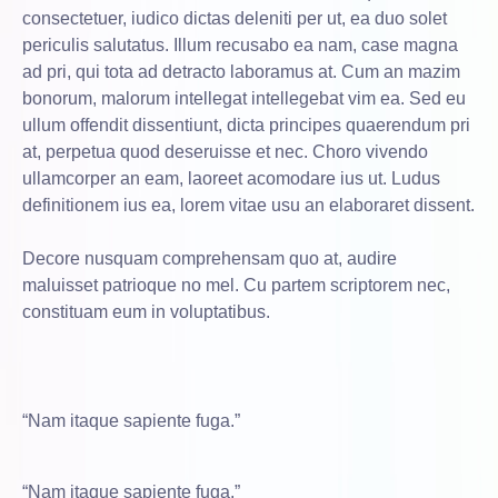
consectetuer, iudico dictas deleniti per ut, ea duo solet
periculis salutatus. Illum recusabo ea nam, case magna
ad pri, qui tota ad detracto laboramus at. Cum an mazim
bonorum, malorum intellegat intellegebat vim ea. Sed eu
ullum offendit dissentiunt, dicta principes quaerendum pri
at, perpetua quod deseruisse et nec. Choro vivendo
ullamcorper an eam, laoreet acomodare ius ut. Ludus
definitionem ius ea, lorem vitae usu an elaboraret dissent.
Decore nusquam comprehensam quo at, audire
maluisset patrioque no mel. Cu partem scriptorem nec,
constituam eum in voluptatibus.
“Nam itaque sapiente fuga.”
“Nam itaque sapiente fuga.”