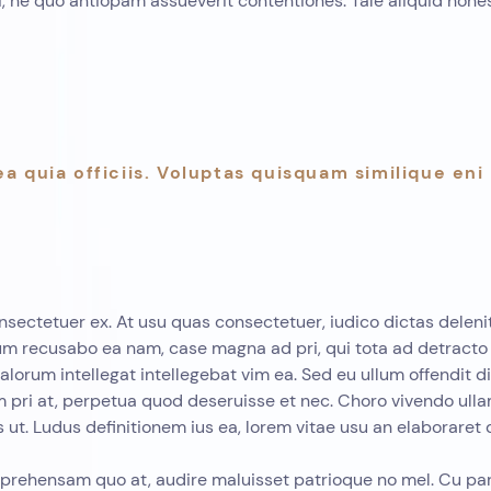
, ne quo antiopam assueverit contentiones. Tale aliquid hones
a quia officiis. Voluptas quisquam similique eni 
ctetuer ex. At usu quas consectetuer, iudico dictas deleniti
Illum recusabo ea nam, case magna ad pri, qui tota ad detract
orum intellegat intellegebat vim ea. Sed eu ullum offendit di
 pri at, perpetua quod deseruisse et nec. Choro vivendo ull
ut. Ludus definitionem ius ea, lorem vitae usu an elaboraret 
ehensam quo at, audire maluisset patrioque no mel. Cu par