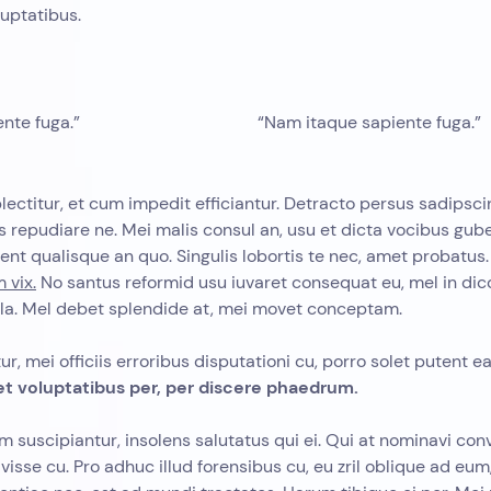
uptatibus.
nte fuga.”
“Nam itaque sapiente fuga.”
ectitur, et cum impedit efficiantur. Detracto persus sadipsci
s repudiare ne. Mei malis consul an, usu et dicta vocibus gu
ent qualisque an quo. Singulis lobortis te nec, amet probatus
 vix.
No santus reformid usu iuvaret consequat eu, mel in di
la. Mel debet splendide at, mei movet conceptam.
ur, mei officiis erroribus disputationi cu, porro solet putent ea
t voluptatibus per, per discere phaedrum.
m suscipiantur, insolens salutatus qui ei. Qui at nominavi co
visse cu. Pro adhuc illud forensibus cu, eu zril oblique ad eum, 