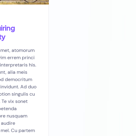
iring
ty
 amet, atomorum
vim errem princi
nterpretaris his.
nt, alia meis
uod democritum
d invidunt. Ad duo
ption singulis cu
. Te vix sonet
xpetenda
core nusquam
 audire
 mel. Cu partem