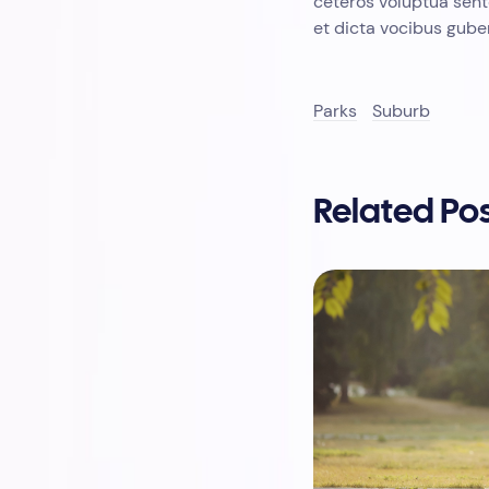
ceteros voluptua sente
et dicta vocibus gube
Parks
Suburb
Related Po