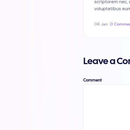
scriptorem nec,
voluptatibus eum
06 Jan
0 Commen
Leave a C
Comment