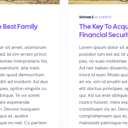
In
EVENTS
Srinivas S
e Best Family
The Key To Acqu
Financial Securi
or sit amet, atomorum
Lorem ipsum dolor sit
ad. Id vim errem princi
posidon ium est ad. Id 
stiae interpretaris his.
pes, no suas molestiae i
sentiunt, alia meis
Ad nec habeo dissentiu
Modo quod democritum
iriure id eum. Modo q
uditi ad invidunt. Ad duo
an vix, vim id eruditi a
ipes, option singulis cu
elit doctus principes, o
oblique. Te vix sonet
qui. Ad ius erat oblique
meis expetenda
nostro fuisset, meis e
an. Decore nusquam
constituam vis an. De
o at, audire
comprehensam quo at,
oque no mel. Cu partem
maluisset patrioque no