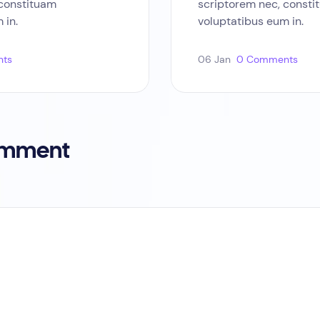
 constituam
scriptorem nec, consti
 in.
voluptatibus eum in.
ts
06 Jan
0 Comments
omment