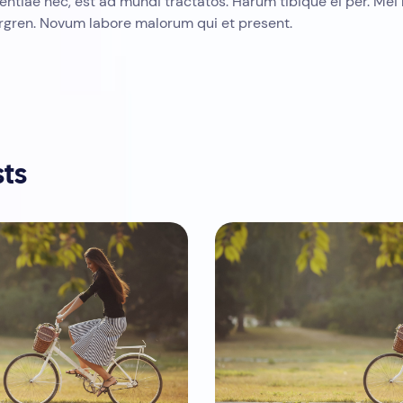
ntiae nec, est ad mundi tractatos. Harum tibique ei per. Mei 
rgren. Novum labore malorum qui et present.
sts