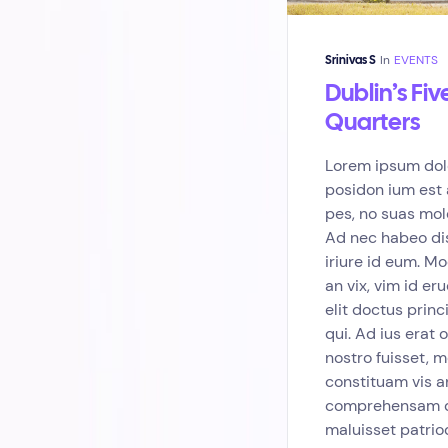
In
EVENTS
Srinivas S
Dublin’s Fiv
Quarters
Lorem ipsum dol
posidon ium est 
pes, no suas mole
Ad nec habeo dis
iriure id eum. 
an vix, vim id er
elit doctus princ
qui. Ad ius erat 
nostro fuisset, 
constituam vis 
comprehensam qu
maluisset patri