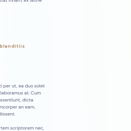
tat innam, ex latine
blanditiis
 per ut, ea duo solet
o laboramus at. Cum
ssentiunt, dicta
amcorper an eam,
dissent.
tem scriptorem nec,