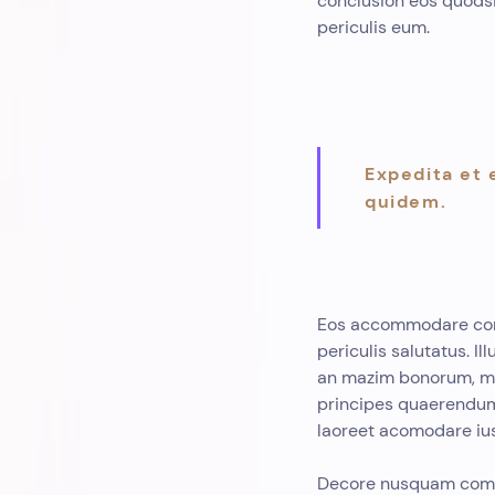
conclusion eos quodsi
periculis eum.
Expedita et e
quidem.
Eos accommodare conse
periculis salutatus. 
an mazim bonorum, mal
principes quaerendum
laoreet acomodare ius 
Decore nusquam compr