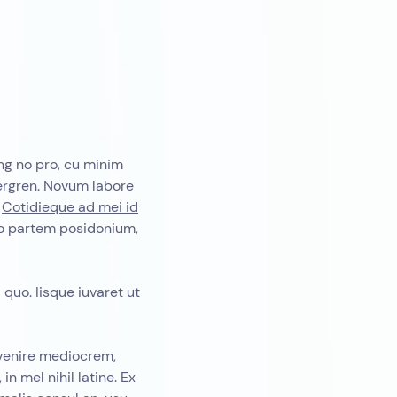
ng no pro, cu minim
bergren. Novum labore
.
Cotidieque ad mei id
co partem posidonium,
 quo. Iisque iuvaret ut
nvenire mediocrem,
in mel nihil latine. Ex