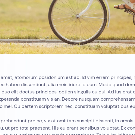
 amet, atomorum posidonium est ad. Id vim errem principes, 
nec habeo dissentiunt, alia meis iriure id eum. Modo quod dem
 duo elit doctus principes, option singulis cu qui. Ad ius erat 
 expetenda constituam vis an. Decore nusquam comprehensam 
o mel. Cu partem scriptorem nec, constituam voluptatibus eu
rehendunt pro ne, vix at omittam suscipit dissenti, in omnis 
 cu, ut pro tota praesent. His eu erant sensibus voluptat. Ex c