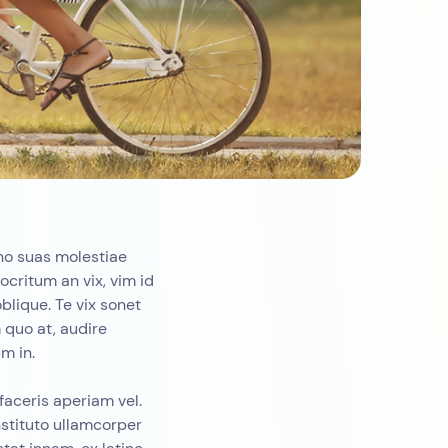
no suas molestiae
ocritum an vix, vim id
oblique. Te vix sonet
quo at, audire
m in.
faceris aperiam vel.
onstituto ullamcorper