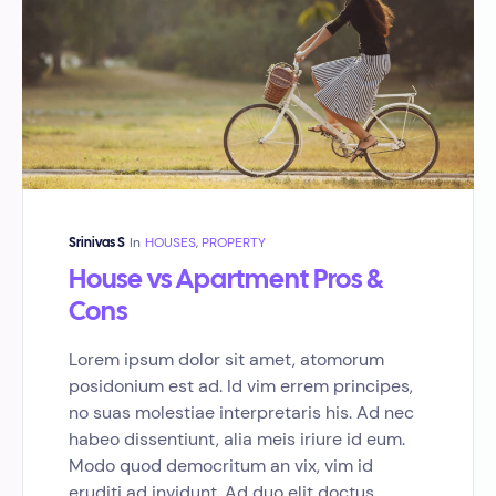
In
HOUSES
,
PROPERTY
Srinivas S
House vs Apartment Pros &
Cons
Lorem ipsum dolor sit amet, atomorum
posidonium est ad. Id vim errem principes,
no suas molestiae interpretaris his. Ad nec
habeo dissentiunt, alia meis iriure id eum.
Modo quod democritum an vix, vim id
eruditi ad invidunt. Ad duo elit doctus