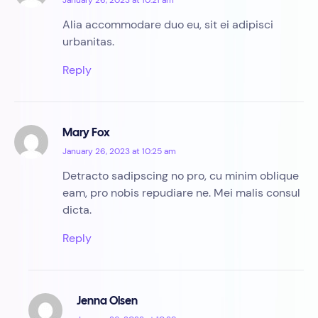
January 26, 2023 at 10:21 am
Alia accommodare duo eu, sit ei adipisci
urbanitas.
Reply
Mary Fox
January 26, 2023 at 10:25 am
Detracto sadipscing no pro, cu minim oblique
eam, pro nobis repudiare ne. Mei malis consul
dicta.
Reply
Jenna Olsen